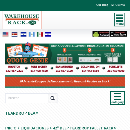
Our Blog
Mi Cuenta
menu
50 Acres de Equipos de Almacenamiento Nuevos & Usados en Stock!
category
TEARDROP BEAM
INICIO
>
LIQUIDACIONES
>
42" DEEP TEARDROP PALLET RACK
>