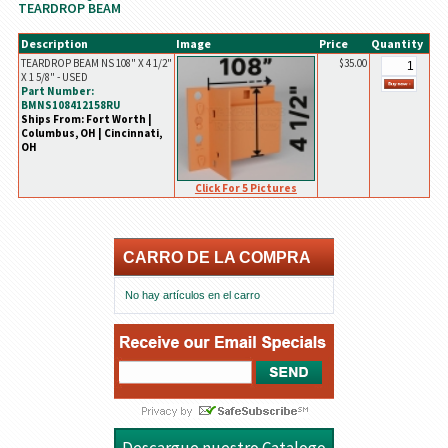
TEARDROP BEAM
Description
Image
Price
Quantity
TEARDROP BEAM NS 108" X 4 1/2"
$35.00
X 1 5/8" - USED
Part Number:
BMNS108412158RU
Ships From: Fort Worth |
Columbus, OH | Cincinnati,
OH
Click For 5 Pictures
CARRO DE LA COMPRA
No hay artículos en el carro