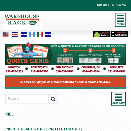
Our Blog
Mi Cuenta
menu
50 Acres de Equipos de Almacenamiento Nuevos & Usados en Stock!
category
RIEL
INICIO
>
USADOS
>
RIEL PROTECTOR
> RIEL