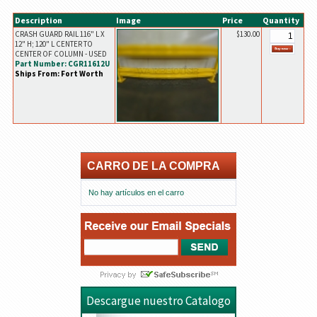
Description
Image
Price
Quantity
CRASH GUARD RAIL 116" L X
$130.00
12" H; 120" L CENTER TO
CENTER OF COLUMN - USED
Part Number: CGR11612U
Ships From: Fort Worth
CARRO DE LA COMPRA
No hay artículos en el carro
Descargue nuestro Catalogo