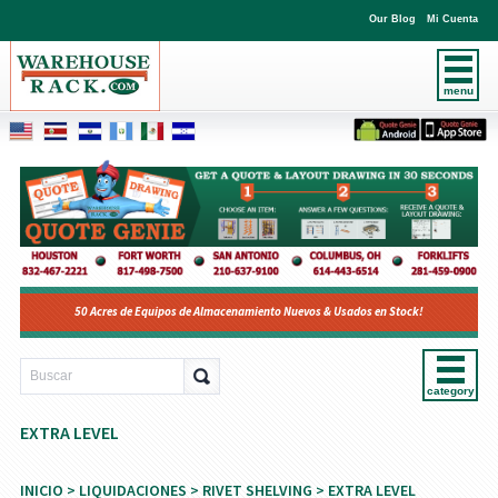
Our Blog
Mi Cuenta
menu
50 Acres de Equipos de Almacenamiento Nuevos & Usados en Stock!
category
EXTRA LEVEL
INICIO
>
LIQUIDACIONES
>
RIVET SHELVING
> EXTRA LEVEL