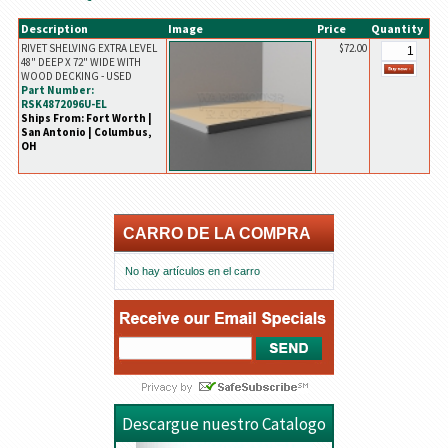
Description
Image
Price
Quantity
RIVET SHELVING EXTRA LEVEL
$72.00
48" DEEP X 72" WIDE WITH
WOOD DECKING - USED
Part Number:
RSK4872096U-EL
Ships From: Fort Worth |
San Antonio | Columbus,
OH
CARRO DE LA COMPRA
No hay artículos en el carro
Descargue nuestro Catalogo