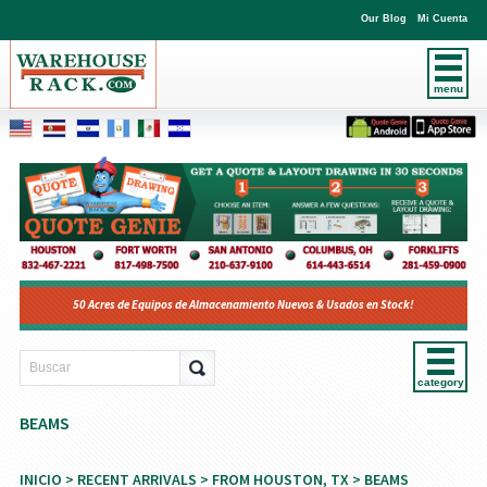
Our Blog
Mi Cuenta
menu
50 Acres de Equipos de Almacenamiento Nuevos & Usados en Stock!
category
BEAMS
INICIO
>
RECENT ARRIVALS
>
FROM HOUSTON, TX
> BEAMS