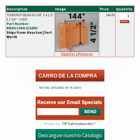
Description
Image
Price
Quantity
TEARDROP BEAM NS 144" X 4 1/2"
$46.00
X 1 5/8" - USED
Part Number:
BMNS144412158RU
Ships From: Houston | Fort
Worth
Click For 2 Pictures
CARRO DE LA COMPRA
No hay artículos en el carro
Descargue nuestro Catalogo