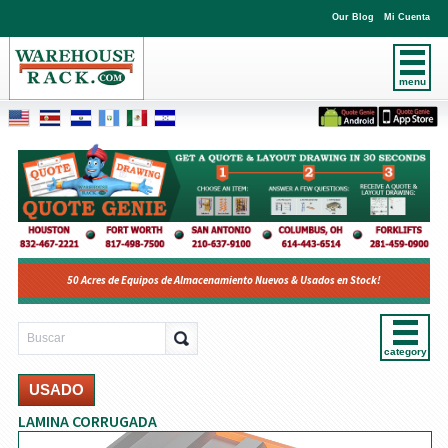
Our Blog
Mi Cuenta
menu
50 Acres de Equipos de Almacenamiento Nuevos & Usados en Stock!
category
USADO
LAMINA CORRUGADA