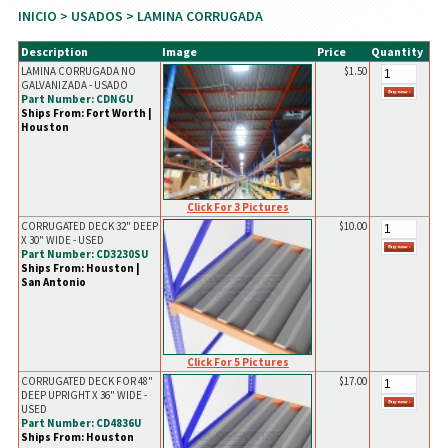
INICIO
>
USADOS
> LAMINA CORRUGADA
Description
Image
Price
Quantity
LAMINA CORRUGADA NO
$1.50
GALVANIZADA - USADO
Part Number: CDNGU
Ships From: Fort Worth |
Houston
Click For 3 Pictures
CORRUGATED DECK 32" DEEP
$10.00
X 30" WIDE - USED
Part Number: CD3230SU
Ships From: Houston |
San Antonio
Click For 5 Pictures
CORRUGATED DECK FOR 48"
$17.00
DEEP UPRIGHT X 36" WIDE -
USED
Part Number: CD4836U
Ships From: Houston