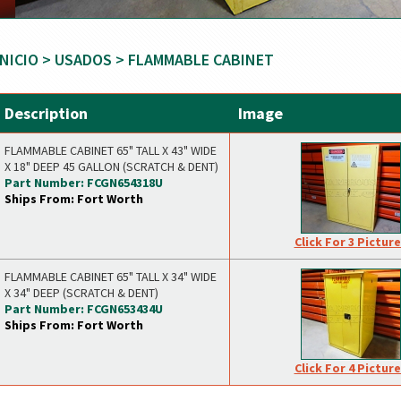
INICIO
>
USADOS
> FLAMMABLE CABINET
Description
Image
FLAMMABLE CABINET 65" TALL X 43" WIDE
X 18" DEEP 45 GALLON (SCRATCH & DENT)
Part Number: FCGN654318U
Ships From: Fort Worth
Click For 3 Pictur
FLAMMABLE CABINET 65" TALL X 34" WIDE
X 34" DEEP (SCRATCH & DENT)
Part Number: FCGN653434U
Ships From: Fort Worth
Click For 4 Pictur