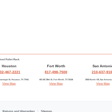
sed Pallet Rack
Houston
Fort Worth
San Antoni
32-467-2221
817-498-7500
210-637-91
ermeyer St, Houston, TX 77041
401 NE 38th St, Fort Worth, TX 76106
3550 North I-35, San Antonio
View Map
View Map
View Map
:
Returns and Warranties
::
Sitemap