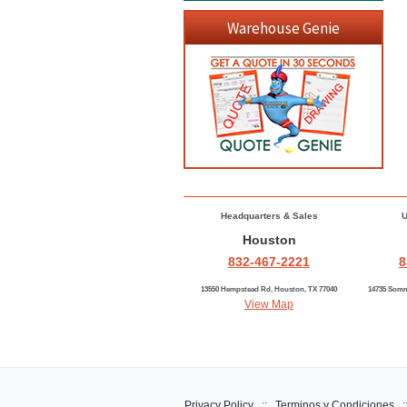
Warehouse Genie
Headquarters & Sales
U
Houston
832-467-2221
8
13550 Hempstead Rd, Houston, TX 77040
14735 Somm
View Map
Privacy Policy
::
Terminos y Condiciones
: