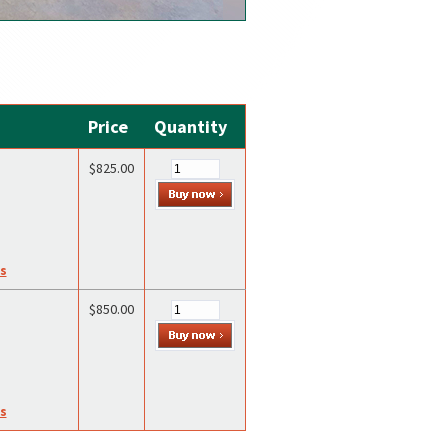
Price
Quantity
$825.00
es
$850.00
es