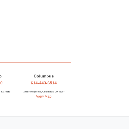
o
Columbus
00
614-443-6514
, TX 78219
1535 Refugee Rd, Columbus, OH 43207
View Map